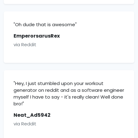
"Oh dude that is awesome"
EmperorsarusRex
via Reddit
"Hey, I just stumbled upon your workout
generator on reddit and as a software engineer
myself I have to say - it's really clean! Well done
bro!"
Neat_Ad5942
via Reddit