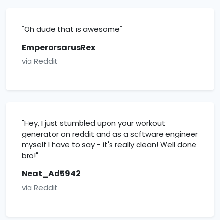
"Oh dude that is awesome"
EmperorsarusRex
via Reddit
"Hey, I just stumbled upon your workout
generator on reddit and as a software engineer
myself I have to say - it's really clean! Well done
bro!"
Neat_Ad5942
via Reddit